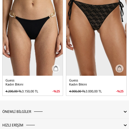
Guess
Guess
Kadın Bikini
Kadın Bikini
4.200,00
TL
3.150,00
TL
-%
25
4.000,00
TL
3.000,00
TL
-%
25
ÖNEMLİ BİLGİLER
HIZLI ERİŞİM