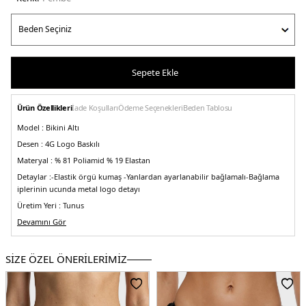
Sepete Ekle
Ürün Özellikleri
İade Koşulları
Ödeme Seçenekleri
Beden Tablosu
Model :
Bikini Altı
Desen :
4G Logo Baskılı
Materyal :
% 81 Poliamid % 19 Elastan
Detaylar :
-Elastik örgü kumaş
-Yanlardan ayarlanabilir bağlamalı
-Bağlama
iplerinin ucunda metal logo detayı
Üretim Yeri :
Tunus
5DY2E5GO21KCRL2P6FA.36
Devamını Gör
SİZE ÖZEL ÖNERİLERİMİZ