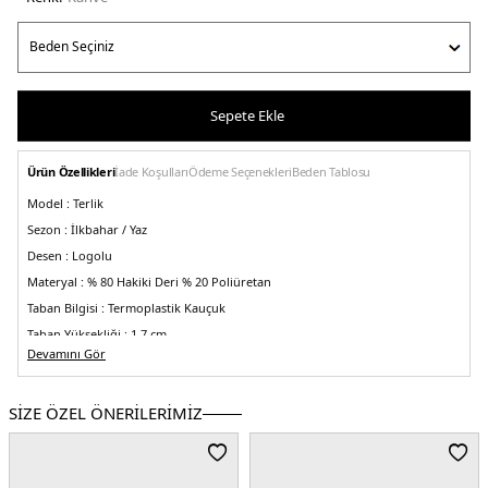
Sepete Ekle
Ürün Özellikleri
İade Koşulları
Ödeme Seçenekleri
Beden Tablosu
Model :
Terlik
Sezon :
İlkbahar / Yaz
Desen :
Logolu
Materyal :
% 80 Hakiki Deri % 20 Poliüretan
Taban Bilgisi :
Termoplastik Kauçuk
Taban Yüksekliği :
1,7 cm
Devamını Gör
Burun Tipi :
Kare Burun
Üretim Yeri :
Çin
5DE2FLJTARLEA19TANGO.03
SİZE ÖZEL ÖNERİLERİMİZ