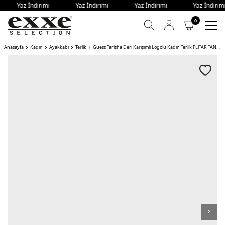
i - Yaz İndirimi - Yaz İndirimi - Yaz İndirimi - Yaz İndi
0
Anasayfa
Kadın
Ayakkabı
Terlik
Guess Tarisha Deri Karışımlı Logolu Kadın Terlik FLJTAR TANGO