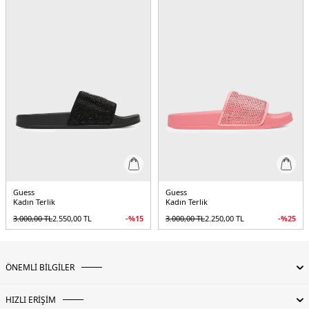
Guess
Guess
Kadın Terlik
Kadın Terlik
3.000,00
TL
2.550,00
TL
-%
15
3.000,00
TL
2.250,00
TL
-%
25
ÖNEMLİ BİLGİLER
HIZLI ERİŞİM