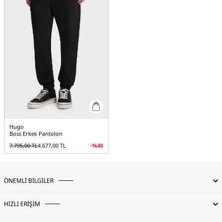
Hugo
Boss Erkek Pantolon
7.795,00
TL
4.677,00
TL
-%
40
ÖNEMLİ BİLGİLER
HIZLI ERİŞİM