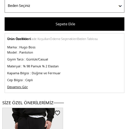
Sepete Ekle
Ürün Özellikleri
İade Koşulları
Ödeme Seçenekleri
Beden Tablosu
Marka :
Hugo Boss
Model :
Pantolon
Giyim Tarzı :
Günlük/Casual
Materyal :
% 98 Pamuk % 2 Elastan
Kapama Bilgisi :
Düğme ve Fermuar
Cep Bilgisi :
Cepli
Kalıp Bilgisi :
Devamını Gör
Slim Fit
Manken Ölçüsü :
Kilo : 86 kg / Boy : 1.90 cm / Göğüs : 105 cm / Bel : 83 cm /
Basen : 102 cm / Beden : 32-32
SİZE ÖZEL ÖNERİLERİMİZ
Üretim Yeri :
Vietnam
5DK150458270308.65