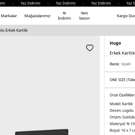
rimi - Yaz İndirimi - Yaz İndirimi - Yaz İndirimi - Yaz İn
%
Yeni
Markalar
Mağazalarımız
Kargo Du
İndirim
Sezon
lu Erkek Kartlık
Hugo
Erkek Kartlık
Renk:
si̇yah
Ürün Özellikler
Model:
Kartlık
Desen:
Logolu
Ortam:
Günlük
Materyal:
% 10
Boyut:
10 x 7 