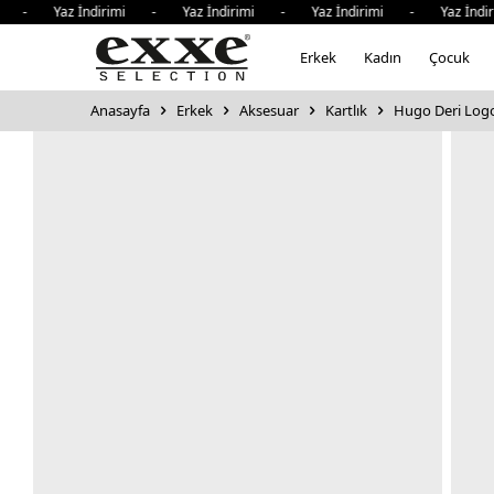
i - Yaz İndirimi - Yaz İndirimi - Yaz İndirimi - Yaz İndi
Erkek
Kadın
Çocuk
Anasayfa
Erkek
Aksesuar
Kartlık
Hugo Deri Logo