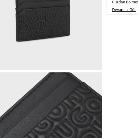
Cüzdan Bölmesi
Menşei:
Hindis
Devamını Gör
5DE150542009