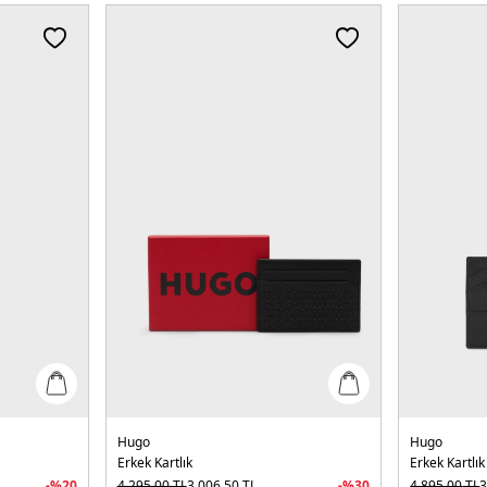
Hugo
Hugo
Erkek Kartlık
Erkek Kartlık
-%
20
4.295,00
TL
3.006,50
TL
-%
30
4.895,00
TL
3