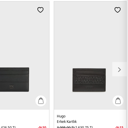
Hugo
Erkek Kartlık
.426,50
TL
-%
30
3.095,00
TL
2.630,75
TL
-%
15