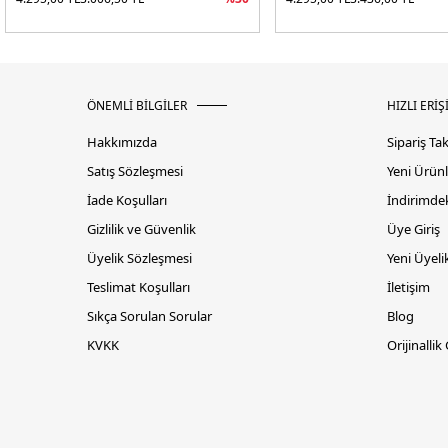
ÖNEMLİ BİLGİLER
HIZLI ERİŞ
Hakkımızda
Sipariş Ta
Satış Sözleşmesi
Yeni Ürünl
İade Koşulları
İndirimdek
Gizlilik ve Güvenlik
Üye Giriş
Üyelik Sözleşmesi
Yeni Üyeli
Teslimat Koşulları
İletişim
Sıkça Sorulan Sorular
Blog
KVKK
Orijinallik