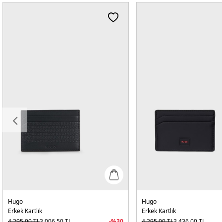
Hugo
Hugo
Erkek Kartlık
Erkek Kartlık
4.295,00
TL
3.006,50
TL
-%
30
4.295,00
TL
3.436,00
TL