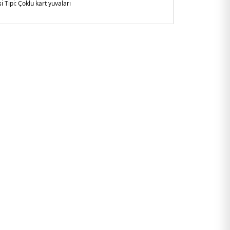
 Tipi:
Çoklu kart yuvaları
tan
002.07