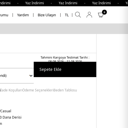
dirimi - Yaz İndirimi - Yaz İndirimi - Yaz İndirimi - Yaz
0
rumu
Yardım
Bize Ulaşın
TL
Tahmini Kargoya Teslimat Tarihi :
08.08.2026 - 11.08.2026
Sepete Ekle
i
İade Koşulları
Ödeme Seçenekleri
Beden Tablosu
/Casual
0 Dana Derisi
cm