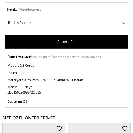
Renk:
mavi̇-laci̇vert
Sepete Ekle
Ürün Özellikleri
İade Koşulları
Ödeme Seçenekleri
Beden Tablosu
Model :
2'li Çorap
Desen :
Logolu
Materyal :
% 79 Pamuk % 19 Poliamid % 2 Elastan
Menşei :
Türkiye
5DE150520998422.385
Devamını Gör
SİZE ÖZEL ÖNERİLERİMİZ