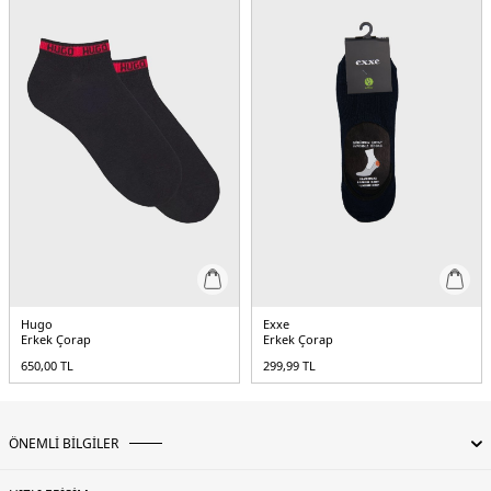
Hugo
Exxe
Erkek Çorap
Erkek Çorap
650,00
TL
299,99
TL
ÖNEMLİ BİLGİLER