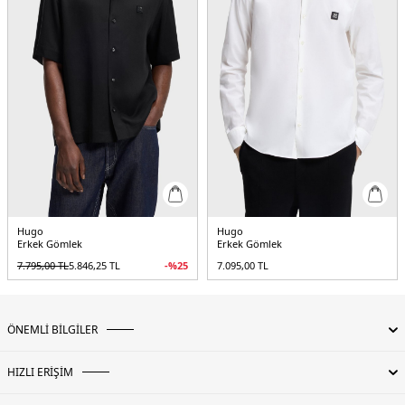
Hugo
Hugo
Erkek Gömlek
Erkek Gömlek
7.795,00
TL
5.846,25
TL
-%
25
7.095,00
TL
ÖNEMLİ BİLGİLER
HIZLI ERİŞİM