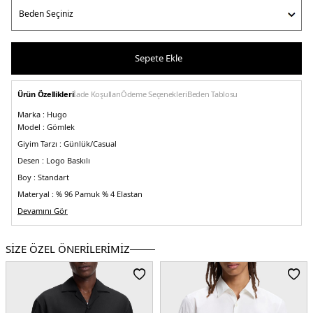
Sepete Ekle
Ürün Özellikleri
İade Koşulları
Ödeme Seçenekleri
Beden Tablosu
Marka :
Hugo
Model :
Gömlek
Giyim Tarzı :
Günlük/Casual
Desen :
Logo Baskılı
Boy :
Standart
Materyal :
% 96 Pamuk % 4 Elastan
Yaka Bilgisi :
Devamını Gör
Düz Yaka/ Kent Yaka
Kol Bilgisi :
Uzun Kol
Kalıp Bilgisi :
Slim Fit
SİZE ÖZEL ÖNERİLERİMİZ
Manken Ölçüsü :
Boy : 1.88 cm / Göğüs : 92 cm / Bel : 72 cm / Basen : 94 cm /
Beden : M
Üretim Yeri :
Hindistan
5DK150519638693.10