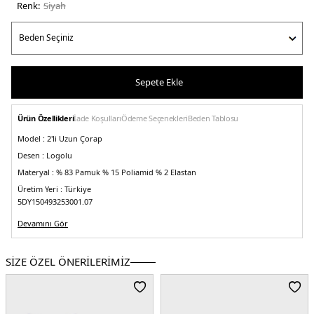
Renk:
si̇yah
Sepete Ekle
Ürün Özellikleri
İade Koşulları
Ödeme Seçenekleri
Beden Tablosu
Model :
2'li Uzun Çorap
Desen :
Logolu
Materyal :
% 83 Pamuk % 15 Poliamid % 2 Elastan
Üretim Yeri :
Türkiye
5DY150493253001.07
Devamını Gör
SİZE ÖZEL ÖNERİLERİMİZ