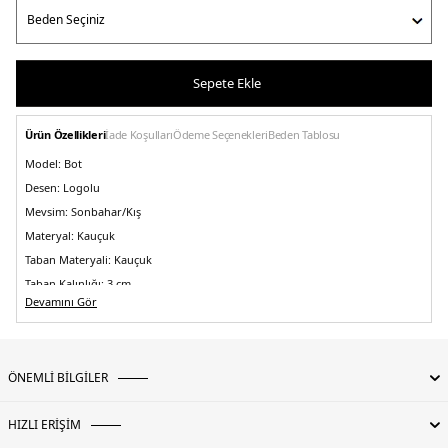
Sepete Ekle
Ürün Özellikleri
İade Koşulları
Ödeme Seçenekleri
Beden Tablosu
Model:
Bot
Desen:
Logolu
Mevsim:
Sonbahar/Kış
Materyal:
Kauçuk
Taban Materyali:
Kauçuk
Taban Kalınlığı:
3 cm
Devamını Gör
Burun Tipi:
Yuvarlak Burun
Yaş Grubu:
Yetişkin
Menşei:
Çin
5DK2WFT2007RMALIN.08
ÖNEMLİ BİLGİLER
HIZLI ERİŞİM