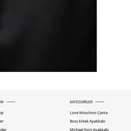
İM
KATEGORİLER
kip
Love Moschino Çanta
er
Boss Erkek Ayakkabı
iler
Michael Kors Ayakkabı