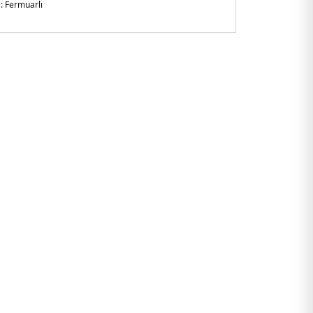
 :
Fermuarlı
n Kol
li
gular Fit
rkiye
88.07