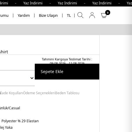
imi - Yaz İndirimi - Yaz İndirimi - Yaz İndirimi - Yaz İnd
0
rumu
Yardım
Bize Ulaşın
TL
hirt
Tahmini Kargoya Teslimat Tarihi :
09.08.2026 - 12.08.2026
Sepete Ekle
i
İade Koşulları
Ödeme Seçenekleri
Beden Tablosu
nlük/Casual
 Polyester % 29 Elastan
lej Yaka