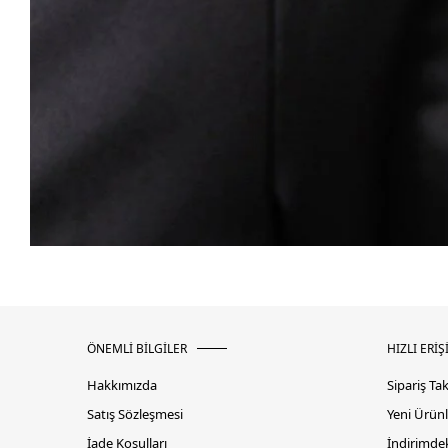
ÖNEMLİ BİLGİLER
HIZLI ERİŞ
Hakkımızda
Sipariş Ta
Satış Sözleşmesi
Yeni Ürünl
İade Koşulları
İndirimdek