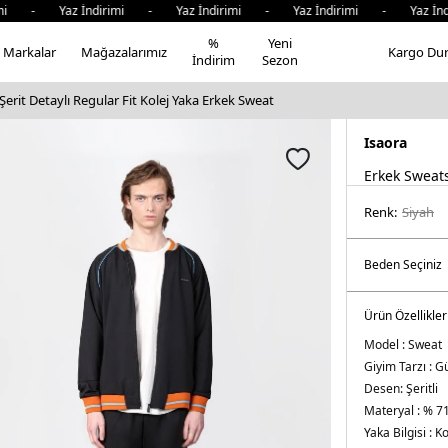
 - Yaz İndirimi - Yaz İndirimi - Yaz İndirimi - Yaz İndir
%
Yeni
Markalar
Mağazalarımız
Kargo Du
İndirim
Sezon
Şerit Detaylı Regular Fit Kolej Yaka Erkek Sweat
Isaora
Erkek Sweats
Renk:
si̇yah
Ürün Özellikler
Model :
Sweat
Giyim Tarzı :
Gü
Desen:
Şeritli
Materyal :
% 71
Yaka Bilgisi :
Ko