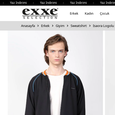
 Yaz İndirimi - Yaz İndirimi - Yaz İndirimi - Yaz İndirimi
Erkek
Kadın
Çocuk
Anasayfa
Erkek
Giyim
Sweatshirt
Isaora Logolu 