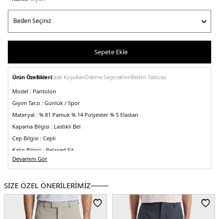
Sepete Ekle
Ürün Özellikleri
İade Koşulları
Ödeme Seçenekleri
Beden Tablosu
Model :
Pantolon
Giyim Tarzı :
Günlük / Spor
Materyal :
% 81 Pamuk % 14 Polyester % 5 Elastan
Kapama Bilgisi :
Lastikli Bel
Cep Bilgisi :
Cepli
Kalıp Bilgisi :
Relaxed Fit
Devamını Gör
Bel :
Normal Bel
Paça Bilgisi :
Lastikli Paça
SİZE ÖZEL ÖNERİLERİMİZ
Menşei:
Türkiye
3DK1ISR54020.07