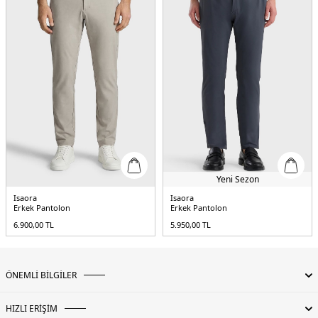
Yeni Sezon
Isaora
Isaora
Erkek Pantolon
Erkek Pantolon
6.900,00
TL
5.950,00
TL
ÖNEMLİ BİLGİLER
HIZLI ERİŞİM