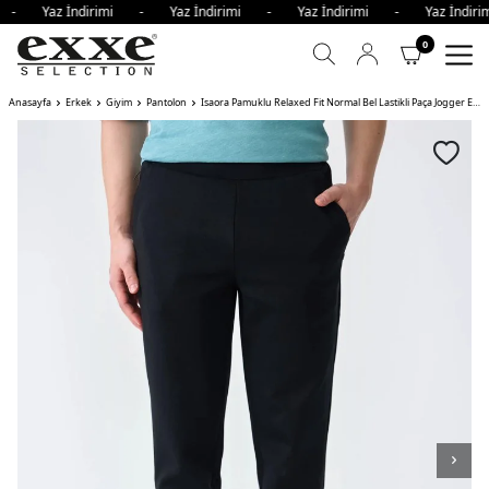
i - Yaz İndirimi - Yaz İndirimi - Yaz İndirimi - Yaz İndi
0
Anasayfa
Erkek
Giyim
Pantolon
Isaora Pamuklu Relaxed Fit Normal Bel Lastikli Paça Jogger Erkek Pantolon