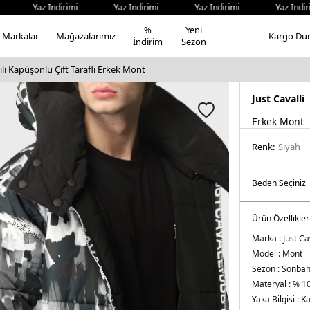
- Yaz İndirimi - Yaz İndirimi - Yaz İndirimi - Yaz İndiri
%
Yeni
Markalar
Mağazalarımız
Kargo Du
İndirim
Sezon
kılı Kapüşonlu Çift Taraflı Erkek Mont
Just Cavalli
Erkek Mont
Renk:
si̇yah
Ürün Özellikler
Marka :
Just Ca
Model :
Mont
Sezon :
Sonbah
Materyal :
% 10
Yaka Bilgisi :
Ka