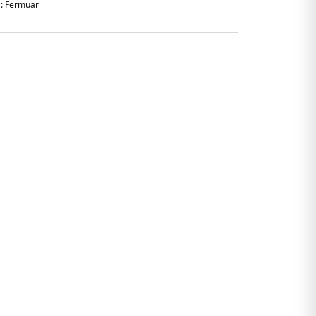
 :
Fermuar
n Kol
li
 boyunda 48 beden giymektedir
n
58N39716900.07