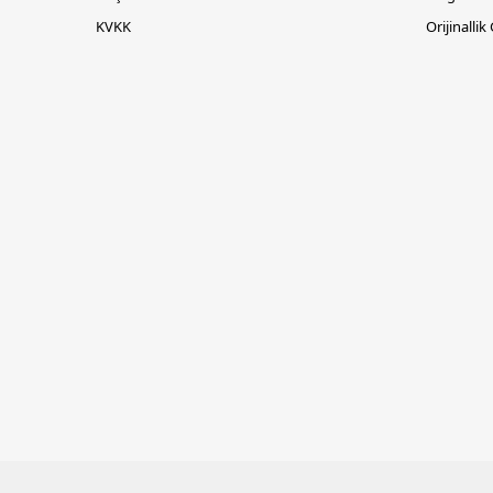
KVKK
Orijinallik