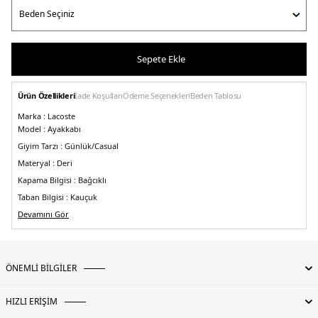
Sepete Ekle
Ürün Özellikleri
İade Koşulları
Ödeme Seçenekleri
Beden Tablosu
Marka :
Lacoste
Model :
Ayakkabı
Giyim Tarzı :
Günlük/Casual
Materyal :
Deri
Kapama Bilgisi :
Bağcıklı
Taban Bilgisi :
Kauçuk
3DE1744SMA0094312.389
Devamını Gör
ÖNEMLİ BİLGİLER
HIZLI ERİŞİM