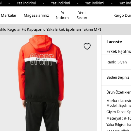
 Yaz İndirimi - Yaz İndirimi - Yaz İndirimi - Yaz İndirim
%
Yeni
Markalar
Mağazalarımız
Kargo Du
İndirim
Sezon
oklu Regular Fit Kapüşonlu Yaka Erkek Eşofman Takımı MPI
Lacoste
Erkek Eşofm
Renk:
si̇yah
Ürün Özellikler
Marka :
Lacost
Model :
Eşofma
Giyim Tarzı :
Sp
Materyal :
% 10
Yaka Bilgisi :
Ka