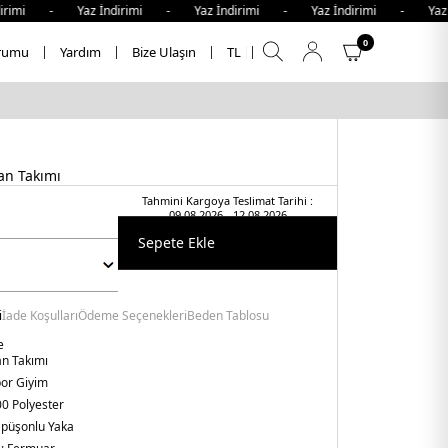
i - Yaz İndirimi - Yaz İndirimi - Yaz İndirimi - Yaz İndir
0
rumu
Yardım
Bize Ulaşın
TL
an Takımı
Tahmini Kargoya Teslimat Tarihi :
09.08.2026 - 12.08.2026
Sepete Ekle
i
İade Koşulları
Ödeme Seçenekleri
Beden Tablosu
e
n Takımı
or Giyim
0 Polyester
püşonlu Yaka