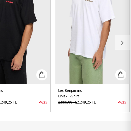
ns
Les Benjamins
t
Erkek T-Shirt
.249,25
TL
-%
25
2.999,00
TL
2.249,25
TL
-%
25