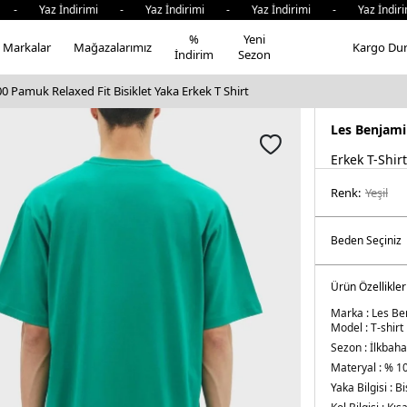
az İndirimi - Yaz İndirimi - Yaz İndirimi - Yaz İndirimi 
%
Yeni
Markalar
Mağazalarımız
Kargo Du
İndirim
Sezon
 Pamuk Relaxed Fit Bisiklet Yaka Erkek T Shirt
Les Benjami
Erkek T-Shirt
Renk:
yeşi̇l
Ürün Özellikler
Marka :
Les Be
Model :
T-shirt
Sezon :
İlkbaha
Materyal :
% 1
Yaka Bilgisi :
Bi