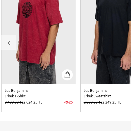
Les Benjamins
Les Benjamins
Erkek T-Shirt
Erkek Sweatshirt
3.499,00
TL
2.624,25
TL
-%
25
2.999,00
TL
2.249,25
TL