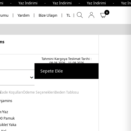
- Yaz İndirimi - Yaz İndirimi - Yaz İndirimi - Yaz İndiri
0
rumu
Yardım
Bize Ulaşın
TL
ns
Tahmini Kargoya Teslimat Tarihi :
08.08.2026 - 11.08.2026
Sepete Ekle
i
İade Koşulları
Ödeme Seçenekleri
Beden Tablosu
njamins
r/Yaz
00 Pamuk
siklet Yaka