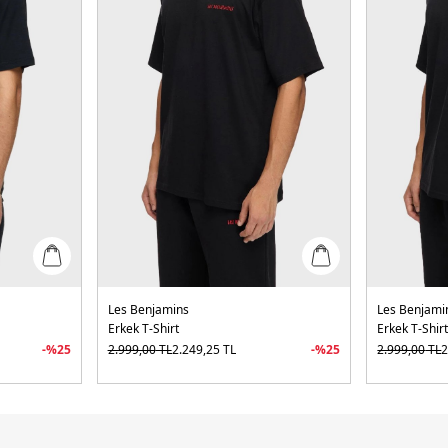
Les Benjamins
Les Benjami
Erkek T-Shirt
Erkek T-Shir
-%
25
2.999,00
TL
2.249,25
TL
-%
25
2.999,00
TL
2