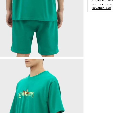
Kol Bilgisi :
Kısa
Kalıp Bilgisi :
Re
Devamını Gör
Manken Ölçüsü
/ Beden : M
Üretim Yeri :
Tü
5DY1LB23SSH