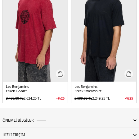
Les Benjamins
Les Benjamins
Erkek T-Shirt
Erkek Sweatshirt
3.499,00
TL
2.624,25
TL
-%
25
2.999,00
TL
2.249,25
TL
-%
25
ÖNEMLİ BİLGİLER
HIZLI ERİŞİM