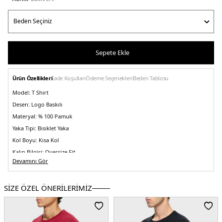
Sepete Ekle
Ürün Özellikleri
İade Koşulları
Ödeme Seçenekleri
Beden Tablosu
Model:
T Shirt
Desen:
Logo Baskılı
Materyal:
% 100 Pamuk
Yaka Tipi:
Bisiklet Yaka
Kol Boyu:
Kısa Kol
Kalıp Bilgisi:
Oversize Fit
Devamını Gör
Manken Bedeni:
Boy : 1.88 cm / Göğüs : 99 cm / Basen : 96 cm / Beden : M
Menşei:
Türkiye
5DY1LB25SSUNLMUOT020.12
SİZE ÖZEL ÖNERİLERİMİZ