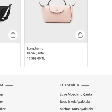
Longchamp
Kadın Çanta
17.599,00
TL
İM
KATEGORİLER
kip
Love Moschino Çanta
er
Boss Erkek Ayakkabı
iler
Michael Kors Ayakkabı