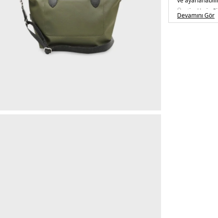
ve ayarlanabilir
Üretim Yeri :
Çi
Devamını Gör
5DE2L1512HSR