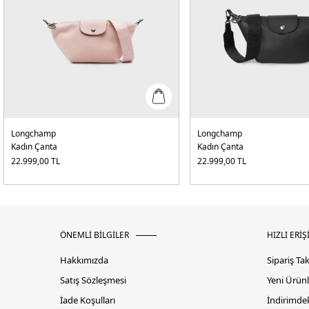
Longchamp
Longchamp
Kadın Çanta
Kadın Çanta
22.999,00
TL
22.999,00
TL
ÖNEMLİ BİLGİLER
HIZLI ERİŞ
Hakkımızda
Sipariş Ta
Satış Sözleşmesi
Yeni Ürünl
İade Koşulları
İndirimdek