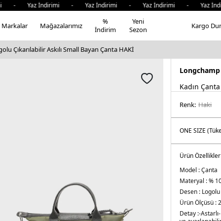
i - Yaz İndirimi - Yaz İndirimi - Yaz İndirimi - Yaz İndir
%
Yeni
Markalar
Mağazalarımız
Kargo Du
İndirim
Sezon
u Çıkarılabilir Askılı Small Bayan Çanta HAKİ
Longchamp
Kadın Çanta
Renk:
haki̇
Ürün Özellikler
Model :
Çanta
Materyal :
% 10
Desen :
Logolu
Ürün Ölçüsü :
2
Detay :
-Astarlı