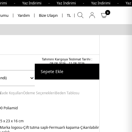
imi - Yaz İndirimi - Yaz İndirimi - Yaz İndirimi - Yaz İn
0
rumu
Yardım
Bize Ulaşın
TL
Tahmini Kargoya Teslimat Tarihi :
08.08.2026 - 11.08.2026
Sepete Ekle
i
İade Koşulları
Ödeme Seçenekleri
Beden Tablosu
0 Poliamid
5 x 23 x 16 cm
-Marka logosu
-Çift tutma saplı
-Fermuarlı kapama
-Çıkarılabilir