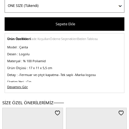
Sepete Ekle
Ürün Özellikleri
İade Koşulları
Ödeme Seçenekleri
Beden Tablosu
Model :
Çanta
Desen :
Logolu
Materyal :
% 100 Poliamid
Ürün Ölçüsü :
17 x 11 x 5,5 cm
Detay :
-Fermuar ve çıtçıt kapatma
-Tek saplı
-Marka logosu
Üretim Yeri :
Çin
5DE234175089P71.17
Devamını Gör
SİZE ÖZEL ÖNERİLERİMİZ