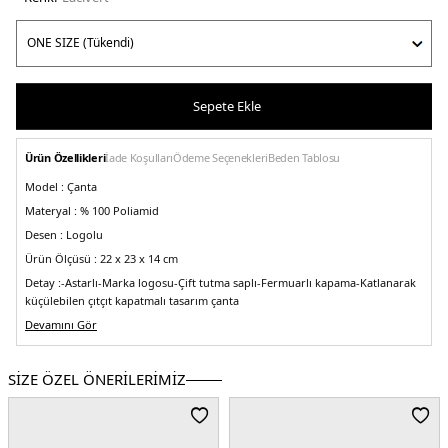
Sepete Ekle
Ürün Özellikleri
İade Koşulları
Ödeme Seçenekleri
Beden Tablosu
Model :
Çanta
Materyal :
% 100 Poliamid
Desen :
Logolu
Ürün Ölçüsü :
22 x 23 x 14 cm
Detay :
-Astarlı
-Marka logosu
-Çift tutma saplı
-Fermuarlı kapama
-Katlanarak
küçülebilen çıtçıt kapatmalı tasarım çanta
Üretim Yeri :
Devamını Gör
Çin
5DE2L1621089P68.12
SİZE ÖZEL ÖNERİLERİMİZ