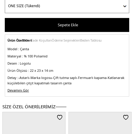
Sepete Ekle
Ürün Özellikleri
İade Koşulları
Ödeme Seçenekleri
Beden Tablosu
Model :
Çanta
Materyal :
% 100 Poliamid
Desen :
Logolu
Ürün Ölçüsü :
22 x 23 x 14 cm
Detay :
-Astarlı
-Marka logosu
-Çift tutma saplı
-Fermuarlı kapama
-Katlanarak
küçülebilen çıtçıt kapatmalı tasarım çanta
Üretim Yeri :
Devamını Gör
Çin
5DE2L1621089P94.10
SİZE ÖZEL ÖNERİLERİMİZ