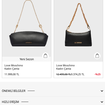
Yeni Sezon
Love Moschino
Love Moschino
Kadın Çanta
Kadın Çanta
11.999,00
TL
12.499,00
TL
9.374,25
TL
-%
25
ÖNEMLİ BİLGİLER
HIZLI ERİŞİM