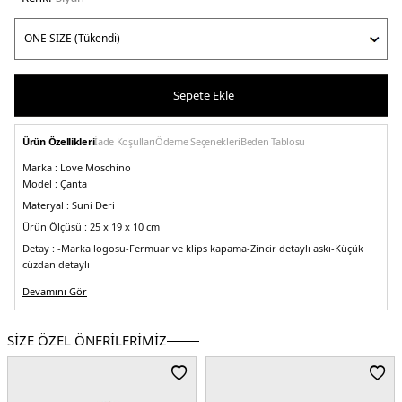
Sepete Ekle
Ürün Özellikleri
İade Koşulları
Ödeme Seçenekleri
Beden Tablosu
Marka :
Love Moschino
Model :
Çanta
Materyal :
Suni Deri
Ürün Ölçüsü :
25 x 19 x 10 cm
Detay :
-Marka logosu
-Fermuar ve klips kapama
-Zincir detaylı askı
-Küçük
cüzdan detaylı
Üretim Yeri :
Burma
Devamını Gör
5DY2JC4020PP1GLA0000.07
SİZE ÖZEL ÖNERİLERİMİZ