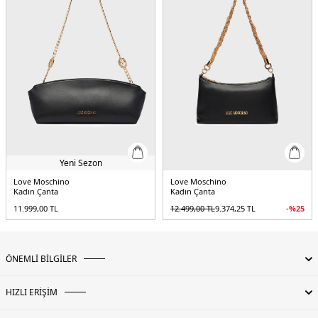
Yeni Sezon
Love Moschino
Love Moschino
Kadın Çanta
Kadın Çanta
11.999,00
TL
12.499,00
TL
9.374,25
TL
-%
25
ÖNEMLİ BİLGİLER
HIZLI ERİŞİM