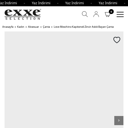
az İndirimi - Yaz İndirimi - Yaz İndirimi - Yaz İndirimi 
0
Anasayfa
Kadın
Aksesuar
Çanta
Love Moschino Kapitoneli Zincir Askılı Bayan Çanta