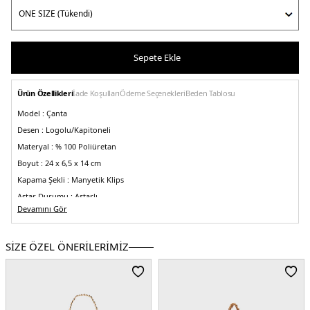
Sepete Ekle
Ürün Özellikleri
İade Koşulları
Ödeme Seçenekleri
Beden Tablosu
Model :
Çanta
Desen :
Logolu/Kapitoneli
Materyal :
% 100 Poliüretan
Boyut :
24 x 6,5 x 14 cm
Kapama Şekli :
Manyetik Klips
Astar Durumu :
Astarlı
Devamını Gör
Askı Türü :
Zincir Askılı
Menşei :
Çin
5DK2JC4043PP1NLC0000.07
SİZE ÖZEL ÖNERİLERİMİZ