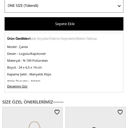
Sepete Ekle
Ürün Özellikleri
İade Koşulları
Ödeme Seçenekleri
Beden Tablosu
Model :
Çanta
Desen :
Logolu/Kapitoneli
Materyal :
% 100 Poliüretan
Boyut :
24 x 6,5 x 14 cm
Kapama Şekli :
Manyetik Klips
Astar Durumu :
Astarlı
Devamını Gör
Askı Türü :
Zincir Askılı
Menşei :
Çin
5DK2JC4043PP1NLC0110.17
SİZE ÖZEL ÖNERİLERİMİZ