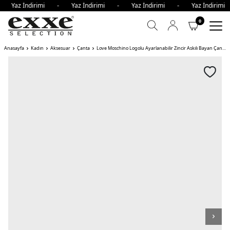
 - Yaz İndirimi - Yaz İndirimi - Yaz İndirimi - Yaz İndiri
0
Anasayfa
Kadın
Aksesuar
Çanta
Love Moschino Logolu Ayarlanabilir Zincir Askılı Bayan Çanta