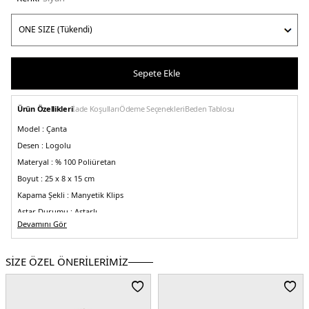
Sepete Ekle
Ürün Özellikleri
İade Koşulları
Ödeme Seçenekleri
Beden Tablosu
Model :
Çanta
Desen :
Logolu
Materyal :
% 100 Poliüretan
Boyut :
25 x 8 x 15 cm
Kapama Şekli :
Manyetik Klips
Astar Durumu :
Astarlı
Devamını Gör
Askı Türü :
Ayarlanabilir Zincir Askılı
Menşei :
Çin
SİZE ÖZEL ÖNERİLERİMİZ
Detaylar :
-Önde metal logo detayı
5DK2JC4192PP1NKD0000.07