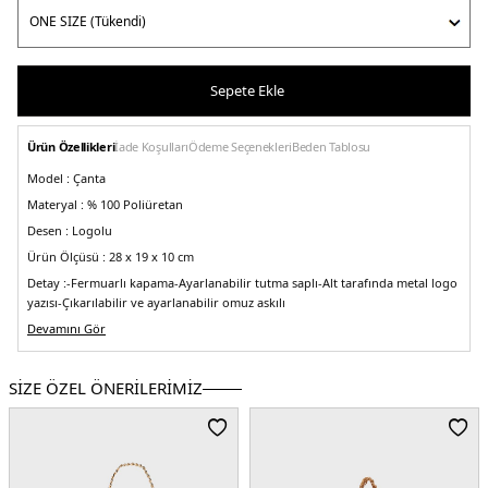
Sepete Ekle
Ürün Özellikleri
İade Koşulları
Ödeme Seçenekleri
Beden Tablosu
Model :
Çanta
Materyal :
% 100 Poliüretan
Desen :
Logolu
Ürün Ölçüsü :
28 x 19 x 10 cm
Detay :
-Fermuarlı kapama
-Ayarlanabilir tutma saplı
-Alt tarafında metal logo
yazısı
-Çıkarılabilir ve ayarlanabilir omuz askılı
Üretim Yeri :
Devamını Gör
Çin
5DY2JC4018PP1MLT000B.07
SİZE ÖZEL ÖNERİLERİMİZ