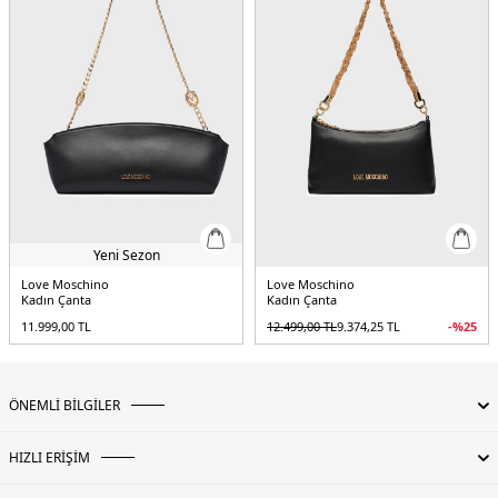
Yeni Sezon
Love Moschino
Love Moschino
Kadın Çanta
Kadın Çanta
11.999,00
TL
12.499,00
TL
9.374,25
TL
-%
25
ÖNEMLİ BİLGİLER
HIZLI ERİŞİM