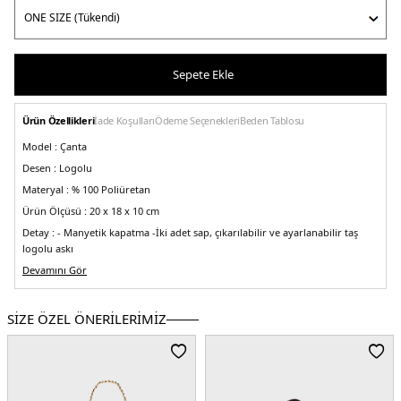
Sepete Ekle
Ürün Özellikleri
İade Koşulları
Ödeme Seçenekleri
Beden Tablosu
Model :
Çanta
Desen :
Logolu
Materyal :
% 100 Poliüretan
Ürün Ölçüsü :
20 x 18 x 10 cm
Detay :
- Manyetik kapatma
-İki adet sap, çıkarılabilir ve ayarlanabilir taş
logolu askı
Üretim Yeri :
Devamını Gör
Çin
5DY2JC4277PP0MKI0100.25
SİZE ÖZEL ÖNERİLERİMİZ