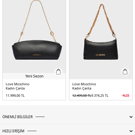
Yeni Sezon
Love Moschino
Love Moschino
Kadın Çanta
Kadın Çanta
11.999,00
TL
12.499,00
TL
9.374,25
TL
-%
25
ÖNEMLİ BİLGİLER
HIZLI ERİŞİM