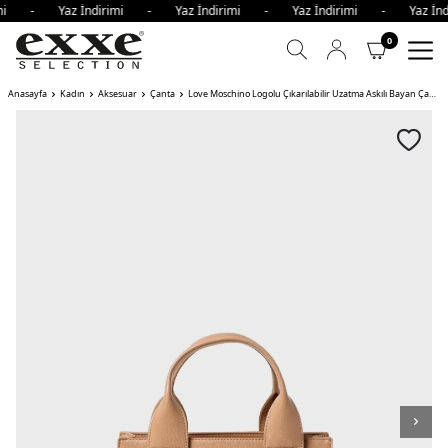
rimi - Yaz İndirimi - Yaz İndirimi - Yaz İndirimi - Yaz İ
0
Anasayfa
Kadın
Aksesuar
Çanta
Love Moschino Logolu Çıkarılabilir Uzatma Askılı Bayan Çanta CAMEL