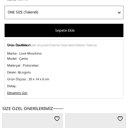
Sepete Ekle
Ürün Özellikleri
İade Koşulları
Ödeme Seçenekleri
Beden Tablosu
Marka :
Love Moschino
Model :
Çanta
Materyal :
Poliüretan
Desen :&
Logolu
Ürün Ölçüsü :
20 x 14 x 6 cm
Detay :
-
Devamını Gör
Marka logosu
-Çıkarılabilir uzatma askılı
Üretim Yeri :
Çin
SİZE ÖZEL ÖNERİLERİMİZ
5DY2JC4339PP0IKG122A.02