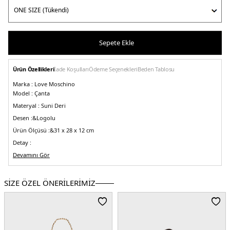
Sepete Ekle
Ürün Özellikleri
İade Koşulları
Ödeme Seçenekleri
Beden Tablosu
Marka :
Love Moschino
Model :
Çanta
Materyal :
Suni Deri
Desen :&
Logolu
Ürün Ölçüsü :&
31 x 28 x 12 cm
Detay :
-
Devamını Gör
Marka logosu
Üretim Yeri :
Çin
5DY2JC4250PP0IKE100A.07
SİZE ÖZEL ÖNERİLERİMİZ