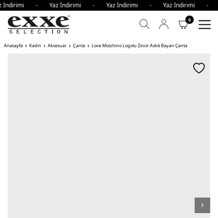
z İndirimi - Yaz İndirimi - Yaz İndirimi - Yaz İndirimi - 
0
Anasayfa
Kadın
Aksesuar
Çanta
Love Moschino Logolu Zincir Askılı Bayan Çanta