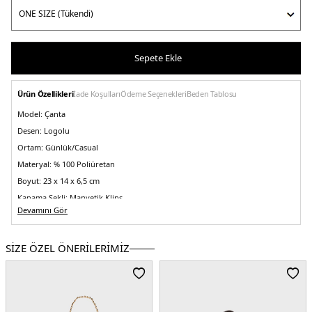
Sepete Ekle
Ürün Özellikleri
İade Koşulları
Ödeme Seçenekleri
Beden Tablosu
Model:
Çanta
Desen:
Logolu
Ortam:
Günlük/Casual
Materyal:
% 100 Poliüretan
Boyut:
23 x 14 x 6,5 cm
Kapama Şekli:
Manyetik Klips
Devamını Gör
Yaş Grubu:
Yetişkin
Askı Türü:
Zincir Askılı
SİZE ÖZEL ÖNERİLERİMİZ
Menşei:
Çin
5DK2JC4121PP0NKD000A.07