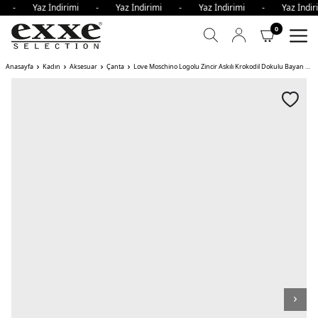
imi - Yaz İndirimi - Yaz İndirimi - Yaz İndirimi - Yaz İnd
0
Anasayfa
Kadın
Aksesuar
Çanta
Love Moschino Logolu Zincir Askılı Krokodil Dokulu Bayan Çanta HAKİ