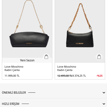
Yeni Sezon
Love Moschino
Love Moschino
Kadın Çanta
Kadın Çanta
11.999,00
TL
12.499,00
TL
9.374,25
TL
-%
25
ÖNEMLİ BİLGİLER
HIZLI ERİŞİM