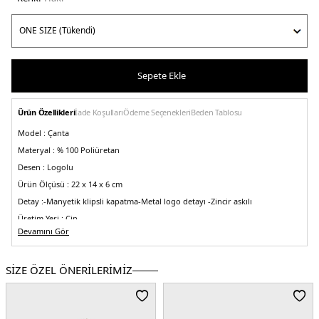
Sepete Ekle
Ürün Özellikleri
İade Koşulları
Ödeme Seçenekleri
Beden Tablosu
Model :
Çanta
Materyal :
% 100 Poliüretan
Desen :
Logolu
Ürün Ölçüsü :
22 x 14 x 6 cm
Detay :
-Manyetik klipsli kapatma
-Metal logo detayı
-Zincir askılı
Üretim Yeri :
Çin
5DE2JC4079PP0LKJ0850.65
Devamını Gör
SİZE ÖZEL ÖNERİLERİMİZ