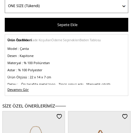
Sepete Ekle
Ürün Özellikleri
İade Koşulları
Ödeme Seçenekleri
Beden Tablosu
Model :
Çanta
Desen :
Kapitone
Materyal :
% 100 Poliüretan
Astar :
% 100 Polyester
Ürün Ölçüsü :
22 x 14 x 7 cm
Detay :
- Ön tarafda metal logo
- Zincir omuz askı
- Manyetik çıtçıtlı
Devamını Gör
Üretim Yeri :
Çin
5DK2JC4079PP1LLA0110.17
SİZE ÖZEL ÖNERİLERİMİZ