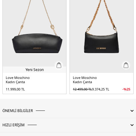
Yeni Sezon
Love Moschino
Love Moschino
Kadın Çanta
Kadın Çanta
11.999,00
TL
12.499,00
TL
9.374,25
TL
-%
25
ÖNEMLİ BİLGİLER
HIZLI ERİŞİM