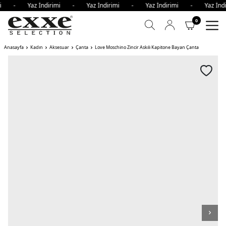
rimi - Yaz İndirimi - Yaz İndirimi - Yaz İndirimi - Yaz İn
0
Anasayfa
Kadın
Aksesuar
Çanta
Love Moschino Zincir Askılı Kapitone Bayan Çanta