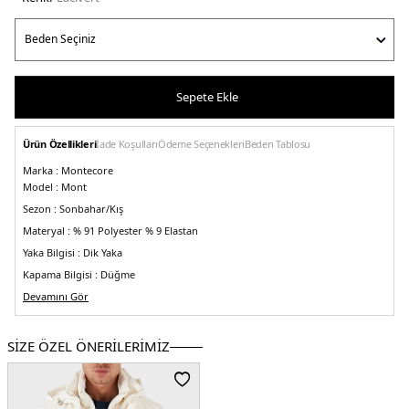
Sepete Ekle
Ürün Özellikleri
İade Koşulları
Ödeme Seçenekleri
Beden Tablosu
Marka :
Montecore
Model :
Mont
Sezon :
Sonbahar/Kış
Materyal :
% 91 Polyester % 9 Elastan
Yaka Bilgisi :
Dik Yaka
Kapama Bilgisi :
Düğme
Kol Bilgisi :
Devamını Gör
Uzun Kol
Cep Bilgisi :
Cepli
Kalıp Bilgisi :
Regular Fit
SİZE ÖZEL ÖNERİLERİMİZ
Detay :
-Model 186 cm boyunda M beden giyiyor
-Kapitoneli