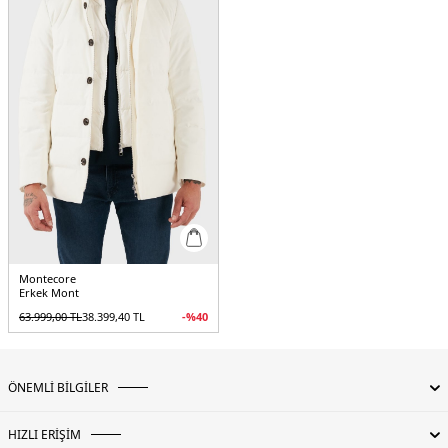
-Astarlı iç cep
-% 100 Poliamid astar
-Çıkarılabilir fermuarlı önlük
-Yanlarda çıtçıt kapamalı yırtmaç
-Yakada marka logosu detayı
Üretim Yeri :
Çin
5DK1F07MUCX58118589.12
Montecore
Erkek Mont
63.999,00
TL
38.399,40
TL
-%
40
ÖNEMLİ BİLGİLER
HIZLI ERİŞİM