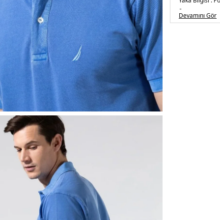
Yaka Bilgisi :
Po
&
Devamını Gör
Kol Bilgisi :
Kısa
&
Kalıp Bilgisi :
Cl
&
&
3DE1K35111T