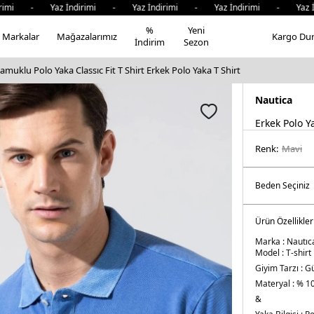
rimi - Yaz İndirimi - Yaz İndirimi - Yaz İndirimi - Yaz İn
%
Yeni
Markalar
Mağazalarımız
Kargo Du
İndirim
Sezon
muklu Polo Yaka Classıc Fit T Shirt Erkek Polo Yaka T Shirt
Nautica
Erkek Polo Y
Renk:
mavi̇
Ürün Özellikler
Marka :
Nautıc
Model :
T-shirt
Giyim Tarzı :
Gü
Materyal :
% 1
&