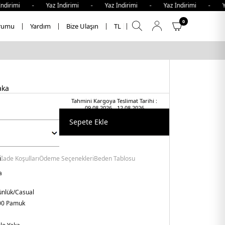
dirimi - Yaz İndirimi - Yaz İndirimi - Yaz İndirimi - Yaz
0
rumu
Yardım
Bize Ulaşın
TL
aka
Tahmini Kargoya Teslimat Tarihi :
09.08.2026 - 12.08.2026
Sepete Ekle
i
İade Koşulları
Ödeme Seçenekleri
Beden Tablosu
a
nlük/Casual
00 Pamuk