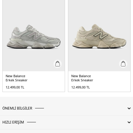
adımda destek sağlar
Üretim Yeri :
Vietnam
3DE1M1906RES.179
New Balance
New Balance
Erkek Sneaker
Erkek Sneaker
12.499,00
TL
12.499,00
TL
ÖNEMLİ BİLGİLER
HIZLI ERİŞİM