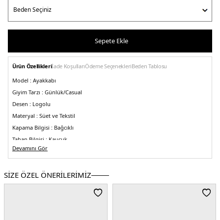
Sepete Ekle
Ürün Özellikleri
İade Koşulları
Ödeme Seçenekleri
Beden Tablosu
Model :
Ayakkabı
Giyim Tarzı :
Günlük/Casual
Desen :
Logolu
Materyal :
Süet ve Tekstil
Kapama Bilgisi :
Bağcıklı
Taban Bilgisi :
Kauçuk
Devamını Gör
Detay :
-Eva orta taban
-Nefes alabilir fileli tasarım
-Yanda marka logosu
-
Kontrast renkli logolu fort tasarım
-Fort kısmında marka baskılı kaplama
Üretim Yeri :
Türkiye
SİZE ÖZEL ÖNERİLERİMİZ
3DE1ML565GAB.18