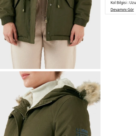
Kol Bilgisi :
Uzu
Kapama Bilgisi
Devamını Gör
Cep Bilgisi :
Cep
Detay :
-Normal
hizasında uzun
dostu sentetik 
Manken Ölçüsü
Basen : 90 cm /
Üretim Yeri :
Çi
5DK2AMPURIA