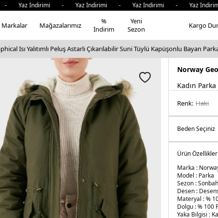
 İndirimi - Yaz İndirimi - Yaz İndirimi - Yaz İndirimi - Y
%
Yeni
Markalar
Mağazalarımız
Kargo Du
İndirim
Sezon
ical Isı Yalıtımlı Peluş Astarlı Çıkarılabilir Suni Tüylü Kapüşonlu Bayan P
Norway Geo
Kadın Parka
Renk:
haki̇
Ürün Özellikler
Marka :
Norway
Model :
Parka
Sezon :
Sonbah
Desen :
Desens
Materyal :
% 1
Dolgu :
% 100 P
Yaka Bilgisi :
Ka