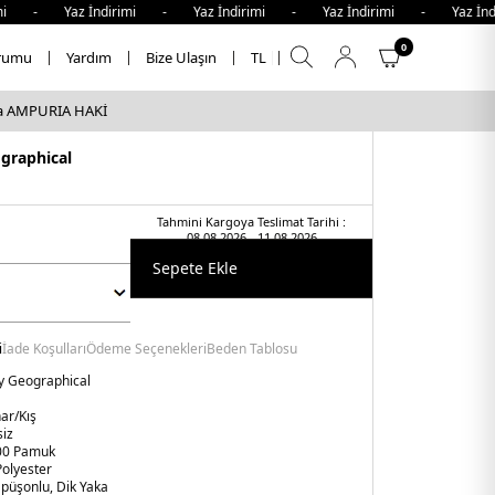
az İndirimi - Yaz İndirimi - Yaz İndirimi - Yaz İndirimi 
0
rumu
Yardım
Bize Ulaşın
TL
arka AMPURIA HAKİ
graphical
Tahmini Kargoya Teslimat Tarihi :
08.08.2026 - 11.08.2026
Sepete Ekle
i
İade Koşulları
Ödeme Seçenekleri
Beden Tablosu
 Geographical
ar/Kış
iz
00 Pamuk
olyester
püşonlu, Dik Yaka