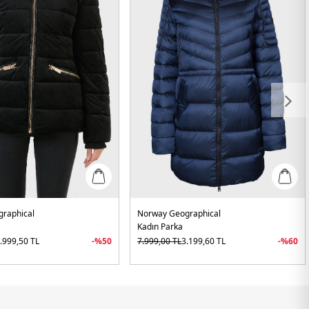
raphical
Norway Geographical
Kadın Parka
.999,50
TL
-%
50
7.999,00
TL
3.199,60
TL
-%
60