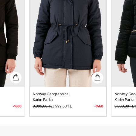
Norway Geographical
Norway Geog
Kadın Parka
Kadın Parka
-%
60
9.999,00
TL
3.999,60
TL
-%
60
9.999,00
TL
4