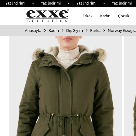
dirimi - Yaz İndirimi - Yaz İndirimi - Yaz İndirimi - Yaz
Erkek
Kadın
Çocuk
Anasayfa
Kadın
Dış Giyim
Parka
Norway Geograph