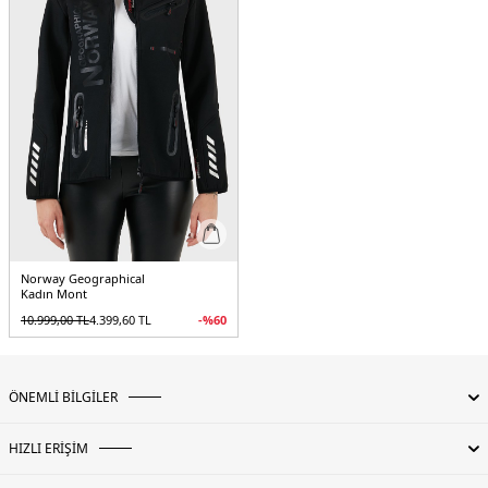
Norway Geographical
Kadın Mont
10.999,00
TL
4.399,60
TL
-%
60
ÖNEMLİ BİLGİLER
HIZLI ERİŞİM