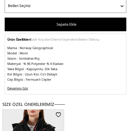
Sepete Ekle
Ürün Özellikleri
İade Koşulları
Ödeme Seçenekleri
Beden Tablosu
Marka :
Norway Geographical
Model :
Mont
Sezon :
Sonbahar/Kış
Materyal :
% 96 Polyester % 4 Elastan
Yaka Bilgisi :
Kapüşonlu, Dik Yaka
Kol Bilgisi :
Uzun Kol, Cırt Detaylı
Cep Bilgisi :
Fermuarlı Cepler
Kapama Bilgisi :
Yarım Fermuarlı
Devamını Gör
Detay :
-Marka logosu
-Kapüşon çıkarılabilir
-Konforlu ve ergonomik yapıya
sahiptir
-Soğuğa karşı dayanıklıdır
Manken Ölçüsü :
Kilo : 55 kg / Boy : 1.73 cm / Göğüs : 90 cm / Bel : 62 cm /
SİZE ÖZEL ÖNERİLERİMİZ
Basen : 93 cm / Beden : S
5DK2TOPALE.07