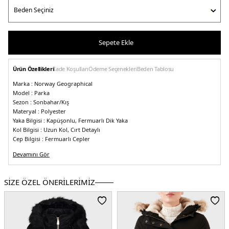
Sepete Ekle
Ürün Özellikleri
İade Koşulları
Ödeme Seçenekleri
Beden Tablosu
Marka :
Norway Geographical
Model :
Parka
Sezon :
Sonbahar/Kış
Materyal :
Polyester
Yaka Bilgisi :
Kapüşonlu, Fermuarlı Dik Yaka
Kol Bilgisi :
Uzun Kol, Cırt Detaylı
Cep Bilgisi :
Fermuarlı Cepler
Kapama Bilgisi :
Yarım Fermuarlı
Devamını Gör
Detay :
-Marka logosu
-Yapay kapüşon tüyü çıkarılabilir
-Konforlu ve
ergonomik yapıya sahiptir
-Rüzgar ve soğuğa karşı dayanıklıdır
Manken Ölçüsü :
Kilo : 55 kg / Boy : 1.73 cm / Göğüs : 90 cm / Bel : 62 cm /
SİZE ÖZEL ÖNERİLERİMİZ
Basen : 93 cm / Beden : M
5DK2BRIDGET.12