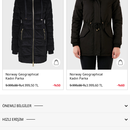
Norway Geographical
Norway Geographical
Kadın Parka
Kadın Parka
9.999,00
TL
4.999,50
TL
-%
50
9.999,00
TL
3.999,60
TL
-%
60
ÖNEMLİ BİLGİLER
HIZLI ERİŞİM