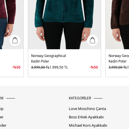
Norway Geographical
Norway Geog
Kadın Polar
Kadın Polar
-%
50
3.999,00
TL
1.999,50
TL
-%
50
3.999,00
TL
1
İM
KATEGORİLER
kip
Love Moschino Çanta
er
Boss Erkek Ayakkabı
iler
Michael Kors Ayakkabı