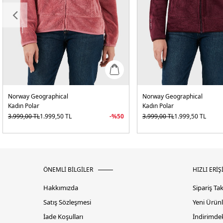
Norway Geographical
Norway Geographical
Kadın Polar
Kadın Polar
3.999,00
TL
1.999,50
TL
-%
50
3.999,00
TL
1.999,50
TL
ÖNEMLİ BİLGİLER
HIZLI ERİŞ
Hakkımızda
Sipariş Ta
Satış Sözleşmesi
Yeni Ürünl
İade Koşulları
İndirimdek