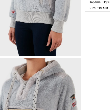
Kapama Bilgisi
Detay :
-Marka
Devamını Gör
-Yumuşak konfo
dayanıklı
-Çok i
Manken Ölçüsü
Basen : 90 cm 
Üretim Yeri :
Tü
5DK2GYMCLAS