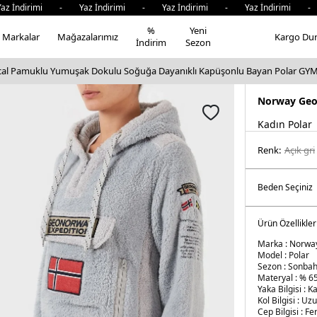
dirimi - Yaz İndirimi - Yaz İndirimi - Yaz İndirimi - Yaz 
%
Yeni
Markalar
Mağazalarımız
Kargo Du
İndirim
Sezon
al Pamuklu Yumuşak Dokulu Soğuğa Dayanıklı Kapüşonlu Bayan Polar G
Norway Geo
Kadın Polar
Renk:
açik gri̇
Ürün Özellikler
Marka :
Norway
Model :
Polar
Sezon :
Sonbah
Materyal :
% 65
Yaka Bilgisi :
Ka
Kol Bilgisi :
Uzu
Cep Bilgisi :
Fe