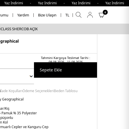
İndirimi - Yaz İndirimi - Yaz İndirimi - Yaz İndirimi - Y
0
rumu
Yardım
Bize Ulaşın
TL
YMCLASS SHERCOB AÇIK
graphical
Tahmini Kargoya Teslimat Tarihi :
08.08.2026 - 11.08.2026
Sepete Ekle
i
İade Koşulları
Ödeme Seçenekleri
Beden Tablosu
 Geographical
ar/Kış
 Pamuk % 35 Polyester
püşonlu
n Kol
rmuarlı Cepler ve Kanguru Cep