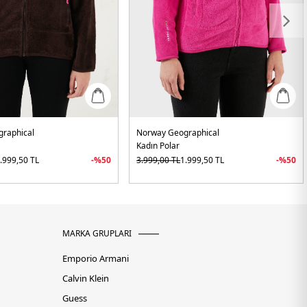
raphical
Norway Geographical
Kadın Polar
.999,50
TL
-%
50
3.999,00
TL
1.999,50
TL
-%
50
MARKA GRUPLARI
Emporio Armani
Calvin Klein
Guess