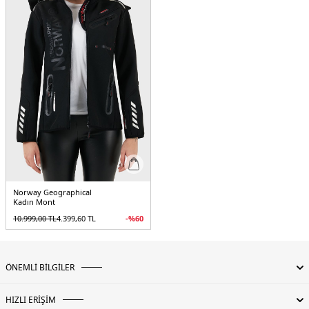
alternatif olarak geliştirilmiş kumaş türüdür. Temel özellikleri arasında
esneklik, konfor, vücuda uyum sağlaması, yüksek dayanıklılık katsayısı, nefes
alabilmesi su ve rüzgar geçirmezlik bulunmaktadır.
Manken Ölçüsü :
Kilo : 52 kg / Boy : 1.79 cm / Göğüs : 81 cm / Bel : 60 cm /
Basen : 90 cm / Beden : M
Üretim Yeri :
Çin
5DK2TISLAND.07
Norway Geographical
Kadın Mont
10.999,00
TL
4.399,60
TL
-%
60
ÖNEMLİ BİLGİLER
HIZLI ERİŞİM