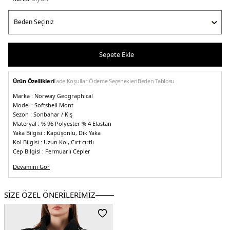
Sepete Ekle
Ürün Özellikleri
İade Koşulları
Ödeme Seçenekleri
Beden Tablosu
Marka :
Norway Geographical
Model :
Softshell Mont
Sezon :
Sonbahar / Kış
Materyal :
% 96 Polyester % 4 Elastan
Yaka Bilgisi :
Kapüşonlu, Dik Yaka
Kol Bilgisi :
Uzun Kol, Cırt cırtlı
Cep Bilgisi :
Fermuarlı Cepler
Kapama Bilgisi :
Fermuarlı
Devamını Gör
Detay :
-Fermuarlı iç cep
-Marka logosu
-Kapüşon çıkarılabilir
-İçerideki sıcaklığı korur, ısı yalıtımlı
-Geri dönüştürülebilir özelliktedir
-Yumuşak konforlu ve ergonomik yapıya
SİZE ÖZEL ÖNERİLERİMİZ
sahip
-Rüzgara ve soğuğa karşı dayanıklıdır
-Turbo Dry Platinium 4000 serisi su geçirmez (4000 mm), kolayca kurur ve
nefes alabilen özelliktedir
Softshell :
Çoğu kayak malzemesinde kullanılan sert (Hardshell) kumaşlara