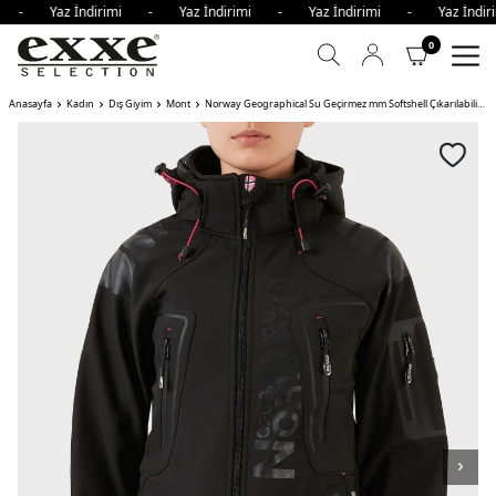
mi - Yaz İndirimi - Yaz İndirimi - Yaz İndirimi - Yaz İnd
0
Anasayfa
Kadın
Dış Giyim
Mont
Norway Geographical Su Geçirmez mm Softshell Çıkarılabilir Kapüşonlu Bayan Mont TISLAND