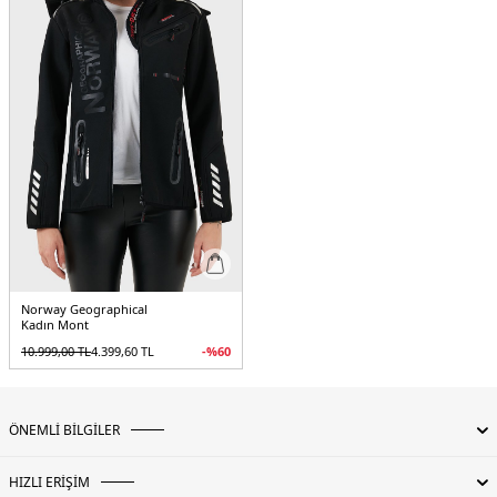
alternatif olarak geliştirilmiş kumaş türüdür. Temel özellikleri arasında
esneklik, konfor, vücuda uyum sağlaması, yüksek dayanıklılık katsayısı, nefes
alabilmesi su ve rüzgar geçirmezlik bulunmaktadır.
Manken Ölçüsü :
Kilo : 52 kg / Boy : 1.79 cm / Göğüs : 81 cm / Bel : 60 cm /
Basen : 90 cm / Beden : M
Üretim Yeri :
Çin
5DK2REINE.170
Norway Geographical
Kadın Mont
10.999,00
TL
4.399,60
TL
-%
60
ÖNEMLİ BİLGİLER
HIZLI ERİŞİM