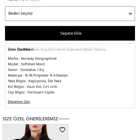
Sepete Ekle
Ürün Özellikleri
İade Koşulları
Ödeme Seçenekleri
Beden Tablosu
Marka :
Norway Geographical
Model :
Softshell Mont
Sezon :
Sonbahar / Kış
Materyal :
% 96 Polyester % 4 Elastan
Yaka Bilgisi :
Kapüşonlu, Dik Yaka
Kol Bilgisi :
Uzun Kol, Cırt cırtlı
Cep Bilgisi :
Fermuarlı Cepler
Kapama Bilgisi :
Fermuarlı
Devamını Gör
Detay :
-Marka logosu
-Polarlı iç astar
-Kapüşon çıkarılabilir
-Geri dönüştürülebilir özelliktedir
-Yumuşak konforlu ve ergonomik yapıya
SİZE ÖZEL ÖNERİLERİMİZ
sahip
-Rüzgara ve soğuğa karşı dayanıklıdır
-Turbo Dry 5000 serisi su geçirmez (5000 mm), kolayca kurur ve nefes
alabilen özelliktedir
Softshell :
Çoğu kayak malzemesinde kullanılan sert (Hardshell) kumaşlara