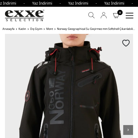
z İndirimi - Yaz İndirimi - Yaz İndirimi - Yaz İndirimi - 
0
Anasayfa
Kadın
Dış Giyim
Mont
Norway Geographical Su Geçirmez mm Softshell Çıkarılabilir Kapüşonlu Bayan Mont REINE