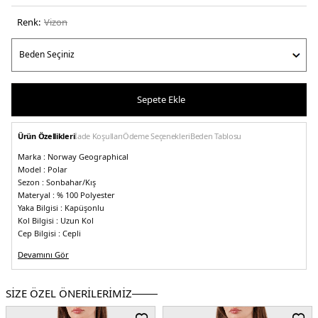
Renk:
vi̇zon
Sepete Ekle
Ürün Özellikleri
İade Koşulları
Ödeme Seçenekleri
Beden Tablosu
Marka :
Norway Geographical
Model :
Polar
Sezon :
Sonbahar/Kış
Materyal :
% 100 Polyester
Yaka Bilgisi :
Kapüşonlu
Kol Bilgisi :
Uzun Kol
Cep Bilgisi :
Cepli
Kapama Bilgisi :
Fermuarlı
Devamını Gör
Detay :
-Marka logosu
-Soğuk havalarda oldukça sıcak tutar
-Yumuşak konforlu ve ergonomik yapıya sahip
-Rüzgara ve soğuğa karşı
dayanıklı
-Çok işlevli bu ürün kalite kontrolünden geçmiştir
SİZE ÖZEL ÖNERİLERİMİZ
Manken Ölçüsü :
Kilo : 52 kg / Boy : 1.79 cm / Göğüs : 81 cm / Bel : 60 cm /
Basen : 90 cm / Beden : S