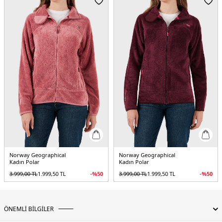
Üretim Yeri :
Türkiye
5DK2UPALOOD.16
Norway Geographical
Norway Geographical
Kadın Polar
Kadın Polar
3.999,00
TL
1.999,50
TL
-%
50
3.999,00
TL
1.999,50
TL
-%
50
ÖNEMLİ BİLGİLER