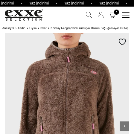
 İndirimi - Yaz İndirimi - Yaz İndirimi - Yaz İndirimi - 
0
Anasayfa
Kadın
Giyim
Polar
Norway Geographical Yumuşak Dokulu Soğuğa Dayanıklı Kapüşonlu Bayan Polar UPALOOD