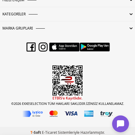
Basen : 102 cm / Beden : L
Üretim Yeri :
İtalya
5DE112312406011.07
KATEGORİLER
MARKA GRUPLARI
©2026 EXXESELECTION TÜM HAKLARI SAKLIDIR.İZİNSİZ KULLANILAMAZ.
T
-Soft
E-Ticaret
Sistemleriyle Hazırlanmıştır.