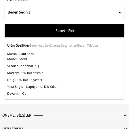
Sepete Ekle
Ürün Özellikleri
İade Koşulları
Ödeme Seçenekleri
Beden Tablosu
Marka :
Paul Shark
Model :
Mont
Sezon :
Sonbahar/Kış
Materyal :
% 100 Kaşmir
Dolgu :
% 100 Polyester
Yaka Bilgisi :
Kapüşonlu, Dik Yaka
Kapama Bilgisi :
Devamını Gör
Çift Yönlü Fermuar ve Çıtçıtlı Düğme
Kol Bilgisi :
Uzun Kol
Cep Bilgisi :
Cepli
Kalıp Bilgisi :
Regular Fit
ÖNEMLİ BİLGİLER
Detay :
-Astarlı
-İç cepli
-Çıkarılabilir kapüşonlu
Manken Ölçüsü :
Kilo : 86 kg / Boy : 1.89 cm / Göğüs : 101 cm / Bel : 83 cm /
HIZLI ERİŞİM