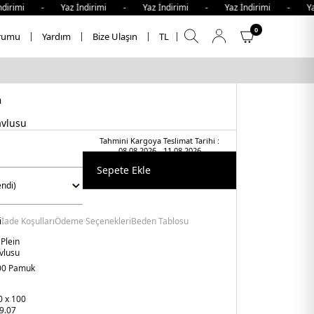
rimi - Yaz İndirimi - Yaz İndirimi - Yaz İndirimi - Yaz İ
0
rumu
Yardım
Bize Ulaşın
TL
n
avlusu
Tahmini Kargoya Teslimat Tarihi :
08.08.2026 - 11.08.2026
Sepete Ekle
i
İade Koşulları
Ödeme Seçenekleri
Beden Tablosu
 Plein
vlusu
00 Pamuk
0 x 100
9.07