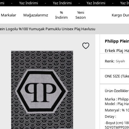
mi - Yaz İndirimi - Yaz İndirimi - Yaz İndirimi - Yaz İndi
%
Yeni
Markalar
Mağazalarımız
Kargo Du
İndirim
Sezon
Plein Logolu %100 Yumuşak Pamuklu Unisex Plaj Havlusu
Philipp Plei
Erkek Plaj H
Renk:
si̇yah
Ürün Özellikler
Marka :
Philipp
Model :
Plaj Ha
Materyal :
% 1
Detay :
-Boyut (cm) 18
5DY0TMPP039