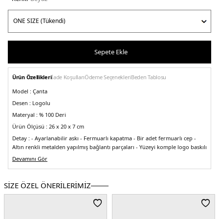
Sepete Ekle
Ürün Özellikleri
İade Koşulları
Ödeme Seçenekleri
Beden Tablosu
Model :
Çanta
Desen :
Logolu
Materyal :
% 100 Deri
Ürün Ölçüsü :
26 x 20 x 7 cm
Detay :
- Ayarlanabilir askı
- Fermuarlı kapatma
- Bir adet fermuarlı cep
-
Altın renkli metalden yapılmış bağlantı parçaları
- Yüzeyi komple logo baskılı
Üretim Yeri :
Devamını Gör
Çin
5DE2102790A1YBZ14Q.25
SİZE ÖZEL ÖNERİLERİMİZ