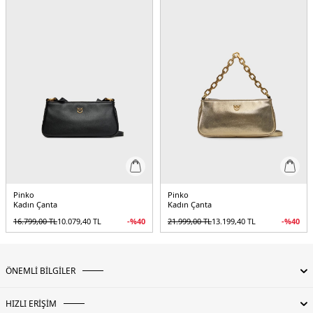
Pinko
Pinko
Kadın Çanta
Kadın Çanta
16.799,00
TL
10.079,40
TL
-%
40
21.999,00
TL
13.199,40
TL
-%
40
ÖNEMLİ BİLGİLER
HIZLI ERİŞİM