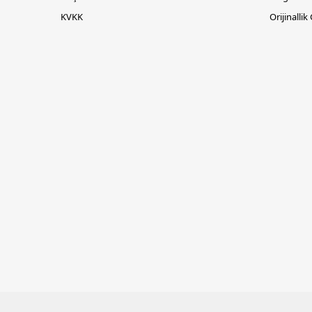
KVKK
Orijinallik