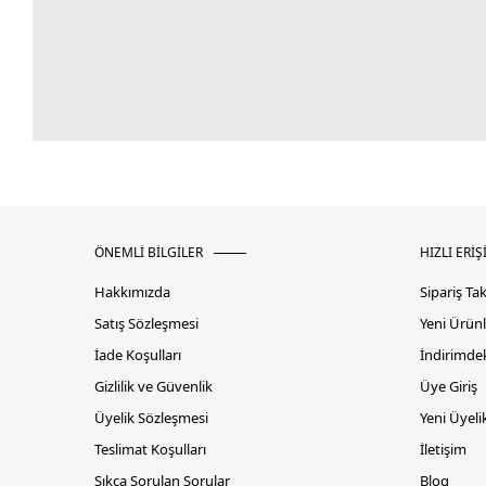
ÖNEMLİ BİLGİLER
HIZLI ERİŞ
Hakkımızda
Sipariş Ta
Satış Sözleşmesi
Yeni Ürünl
İade Koşulları
İndirimdek
Gizlilik ve Güvenlik
Üye Giriş
Üyelik Sözleşmesi
Yeni Üyeli
Teslimat Koşulları
İletişim
Sıkça Sorulan Sorular
Blog