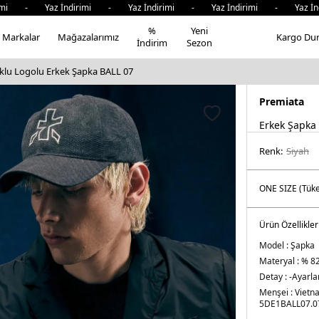
mi - Yaz İndirimi - Yaz İndirimi - Yaz İndirimi - Yaz İnd
%
Yeni
Markalar
Mağazalarımız
Kargo Du
İndirim
Sezon
lu Logolu Erkek Şapka BALL 07
Premiata
Erkek Şapka
Renk:
si̇yah
Ürün Özellikler
Model :
Şapka
Materyal :
% 82
Detay :
-Ayarla
Menşei :
Vietn
5DE1BALL07.0