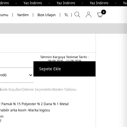
irimi - Yaz İndirimi - Yaz İndirimi - Yaz İndirimi - Yaz İ
0
rumu
Yardım
Bize Ulaşın
TL
Tahmini Kargoya Teslimat Tarihi :
09.08.2026 - 12.08.2026
Sepete Ekle
i
İade Koşulları
Ödeme Seçenekleri
Beden Tablosu
 Pamuk % 15 Polyester % 2 Dana % 1 Metal
nabilir arka kısım
-Marka logosu
am
7