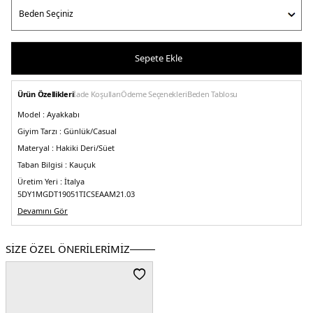
Sepete Ekle
Ürün Özellikleri
İade Koşulları
Ödeme Seçenekleri
Beden Tablosu
Model :
Ayakkabı
Giyim Tarzı :
Günlük/Casual
Materyal :
Hakiki Deri/Süet
Taban Bilgisi :
Kauçuk
Üretim Yeri :
İtalya
5DY1MGDT19051TICSEAAM21.03
Devamını Gör
SİZE ÖZEL ÖNERİLERİMİZ