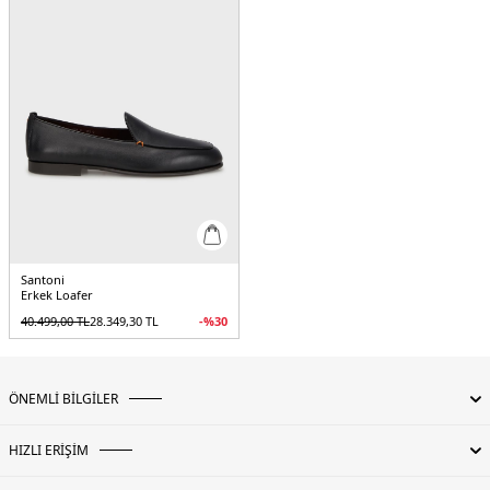
Santoni
Erkek Loafer
40.499,00
TL
28.349,30
TL
-%
30
ÖNEMLİ BİLGİLER
HIZLI ERİŞİM