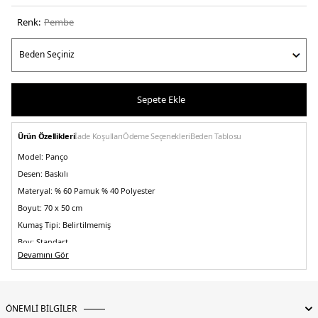
Renk:
pembe
Sepete Ekle
Ürün Özellikleri
İade Koşulları
Ödeme Seçenekleri
Beden Tablosu
Model:
Panço
Desen:
Baskılı
Materyal:
% 60 Pamuk % 40 Polyester
Boyut:
70 x 50 cm
Kumaş Tipi:
Belirtilmemiş
Boy:
Standart
Devamını Gör
Kalıp Bilgisi:
Standart Fit
Yaş Grubu:
Çocuk
Menşei:
Türkiye
ÖNEMLİ BİLGİLER
Detaylar:
-Kapüşonlu-Standart kalıp -Eğlenceli ve renkli tasarımıyla yüzme