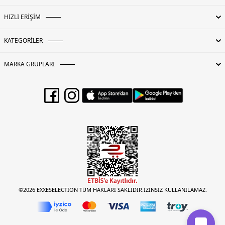
sonrası giyinmeyi daha da eğlenceli hale getiriyor-Uv korumasına sahiptir-
Nefes alan ve çabuk kuruyan kumaştan üretilmiştir
HIZLI ERİŞİM
4DY2SP2612000005.36
KATEGORİLER
MARKA GRUPLARI
©2026 EXXESELECTION TÜM HAKLARI SAKLIDIR.İZİNSİZ KULLANILAMAZ.