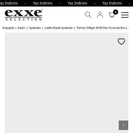
az İndirimi - Yaz İndirimi - Yaz İndirimi - Yaz İndirimi 
0
Anasayfa
Kadın
Ayakkabı
Loafer/Klasik Ayakkabı
Tommy Hilfiger %100 Deri Yuvarlak Burun Bayan Espadril ACJ