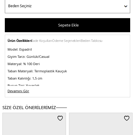
Sepete Ekle
Ürün Özellikleri
İade Koşulları
Ödeme Seçenekleri
Beden Tablosu
Model:
Espadril
Giyim Tarzı:
Günlük/Casual
Materyal:
% 100 Deri
Taban Materyali:
Termoplastik Kauçuk
Taban Kalınlığı:
1,5 cm
Burun Tipi:
Yuvarlak
Devamını Gör
Astar Materyali:
Pamuklu
Menşei:
Vietnam
SİZE ÖZEL ÖNERİLERİMİZ
Detaylar:
-Logo yazılı taban detayı -Jüt kaplı orta taban -Elastik yan paneller
2DEFW0FW08540ACJ.17