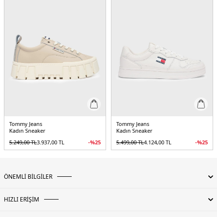
Tommy Jeans
Tommy Jeans
Kadın Sneaker
Kadın Sneaker
5.249,00
TL
3.937,00
TL
-%
25
5.499,00
TL
4.124,00
TL
-%
25
ÖNEMLİ BİLGİLER
HIZLI ERİŞİM