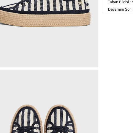
Taban Bilgisi :
Detay :
-Orta t
Devamını Gör
Üretim Yeri :
E
2DEFW0FW086