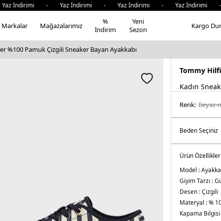
İndirimi - Yaz İndirimi - Yaz İndirimi - Yaz İndirimi - Ya
%
Yeni
Markalar
Mağazalarımız
Kargo Du
İndirim
Sezon
er %100 Pamuk Çizgili Sneaker Bayan Ayakkabı
Tommy Hilf
Kadın Sneak
Renk:
beyaz-
Ürün Özellikler
Model :
Ayakka
Giyim Tarzı :
Gü
Desen :
Çizgili
Materyal :
% 1
Kapama Bilgisi