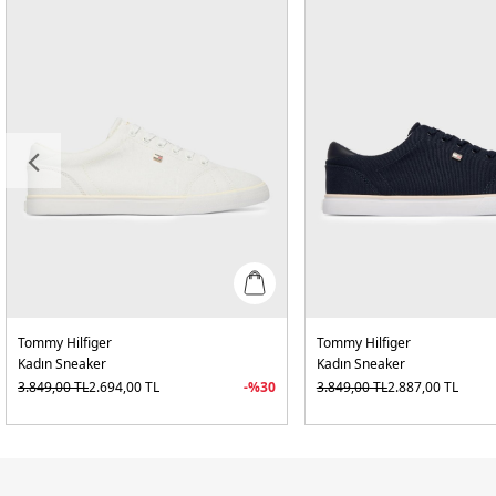
Tommy Hilfiger
Tommy Hilfiger
Kadın Sneaker
Kadın Sneaker
3.849,00
TL
2.694,00
TL
-%
30
3.849,00
TL
2.887,00
TL