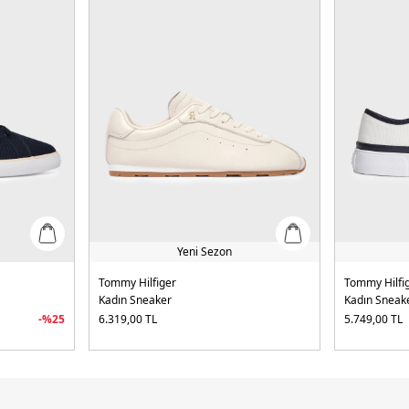
Yeni Sezon
Tommy Hilfiger
Tommy Hilfi
Kadın Sneaker
Kadın Sneak
-%
25
6.319,00
TL
5.749,00
TL