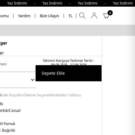
z İndirimi - Yaz İndirimi - Yaz İndirimi - Yaz İndirimi -
0
rumu
Yardım
Bize Ulaşın
TL
iger
er
Tahmini Kargoya Teslimat Tarihi :
mavi̇
09.08.2026 - 12.08.2026
Sepete Ekle
i
İade Koşulları
Ödeme Seçenekleri
Beden Tablosu
bı
nlük/Casual
00 Pamuk
 :
Bağcıklı