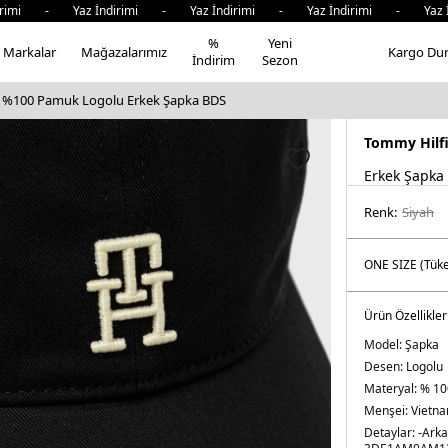
rimi - Yaz İndirimi - Yaz İndirimi - Yaz İndirimi - Yaz İ
%
Yeni
Markalar
Mağazalarımız
Kargo Du
İndirim
Sezon
r %100 Pamuk Logolu Erkek Şapka BDS
Tommy Hilf
Erkek Şapka
Renk:
si̇yah
Ürün Özellikler
Model:
Şapka
Desen:
Logolu
Materyal:
% 10
Menşei:
Vietn
Detaylar:
-Arka