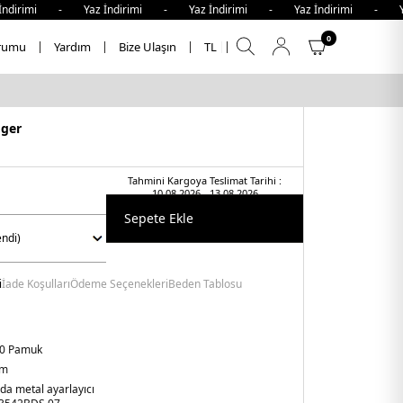
ndirimi - Yaz İndirimi - Yaz İndirimi - Yaz İndirimi - Yaz
0
rumu
Yardım
Bize Ulaşın
TL
iger
Tahmini Kargoya Teslimat Tarihi :
10.08.2026 - 13.08.2026
Sepete Ekle
i
İade Koşulları
Ödeme Seçenekleri
Beden Tablosu
0 Pamuk
am
da metal ayarlayıcı