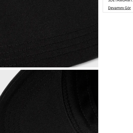
3DE1AM0AM13
Devamını Gör